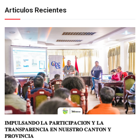
Articulos Recientes
𝐈𝐌𝐏𝐔𝐋𝐒𝐀𝐍𝐃𝐎 𝐋𝐀 𝐏𝐀𝐑𝐓𝐈𝐂𝐈𝐏𝐀𝐂𝐈𝐎́𝐍 𝐘 𝐋𝐀
𝐓𝐑𝐀𝐍𝐒𝐏𝐀𝐑𝐄𝐍𝐂𝐈𝐀 𝐄𝐍 𝐍𝐔𝐄𝐒𝐓𝐑𝐎 𝐂𝐀𝐍𝐓𝐎𝐍 𝐘
𝐏𝐑𝐎𝐕𝐈𝐍𝐂𝐈𝐀