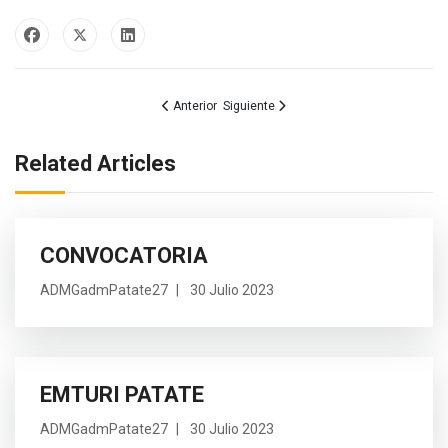
Artículo anterior: DELIBERACION PUBLICA CCPD
Artículo siguiente: CONCURSO PUBLIC
Anterior
Siguiente
Related Articles
CONVOCATORIA
ADMGadmPatate27
30 Julio 2023
EMTURI PATATE
ADMGadmPatate27
30 Julio 2023