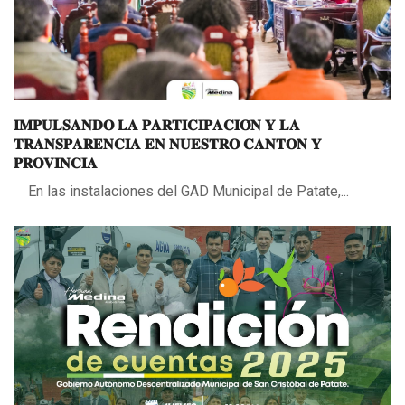
𝐈𝐌𝐏𝐔𝐋𝐒𝐀𝐍𝐃𝐎 𝐋𝐀 𝐏𝐀𝐑𝐓𝐈𝐂𝐈𝐏𝐀𝐂𝐈𝐎́𝐍 𝐘 𝐋𝐀
𝐓𝐑𝐀𝐍𝐒𝐏𝐀𝐑𝐄𝐍𝐂𝐈𝐀 𝐄𝐍 𝐍𝐔𝐄𝐒𝐓𝐑𝐎 𝐂𝐀𝐍𝐓𝐎𝐍 𝐘
𝐏𝐑𝐎𝐕𝐈𝐍𝐂𝐈𝐀
En las instalaciones del GAD Municipal de Patate,...