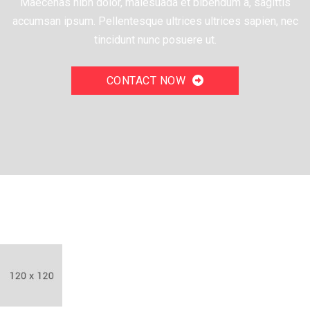
Maecenas nibh dolor, malesuada et bibendum a, sagittis
accumsan ipsum. Pellentesque ultrices ultrices sapien, nec
tincidunt nunc posuere ut.
CONTACT NOW