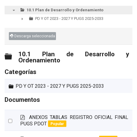
10.1 Plan de Desarrollo y Ordenamiento
▼
PD Y OT 2023 - 2027 Y PUGS 2025-2033
►
Descarga seleccionada
10.1 Plan de Desarrollo y
Carpeta
Ordenamiento
Categorías
Carpeta
PD Y OT 2023 - 2027 Y PUGS 2025-2033
Documentos
p
ANEXOS TABLAS REGISTRO OFICIAL FINAL
Select
d
PUGS PDOT
Popular
an
f
item