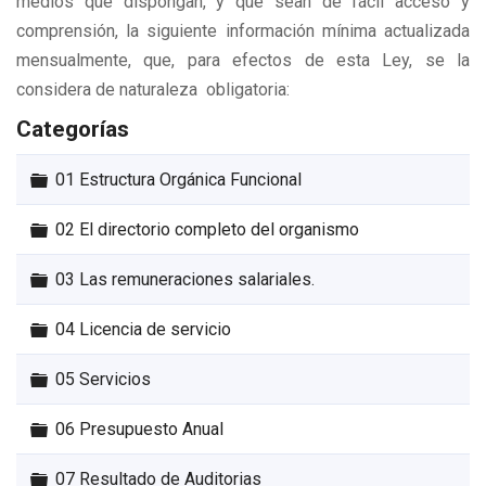
medios que dispongan, y que sean de fácil acceso y
comprensión, la siguiente información mínima actualizada
mensualmente, que, para efectos de esta Ley, se la
considera de naturaleza obligatoria:
Categorías
Carpeta
01 Estructura Orgánica Funcional
Carpeta
02 El directorio completo del organismo
Carpeta
03 Las remuneraciones salariales.
Carpeta
04 Licencia de servicio
Carpeta
05 Servicios
Carpeta
06 Presupuesto Anual
Carpeta
07 Resultado de Auditorias