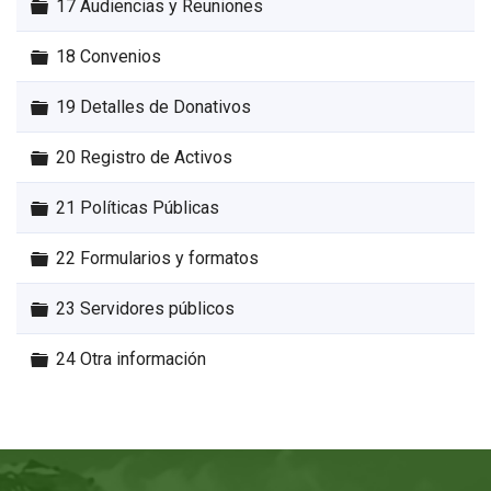
Carpeta
17 Audiencias y Reuniones
Carpeta
18 Convenios
Carpeta
19 Detalles de Donativos
Carpeta
20 Registro de Activos
Carpeta
21 Políticas Públicas
Carpeta
22 Formularios y formatos
Carpeta
23 Servidores públicos
Carpeta
24 Otra información