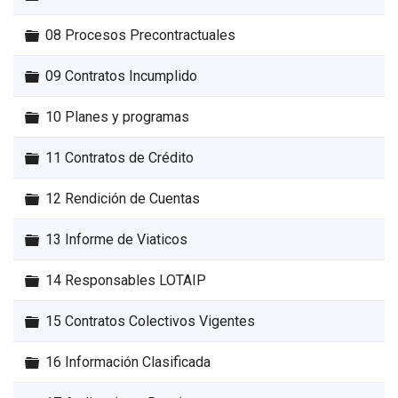
Carpeta
08 Procesos Precontractuales
Carpeta
09 Contratos Incumplido
Carpeta
10 Planes y programas
Carpeta
11 Contratos de Crédito
Carpeta
12 Rendición de Cuentas
Carpeta
13 Informe de Viaticos
Carpeta
14 Responsables LOTAIP
Carpeta
15 Contratos Colectivos Vigentes
Carpeta
16 Información Clasificada