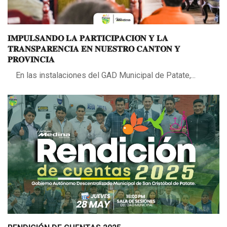
𝐈𝐌𝐏𝐔𝐋𝐒𝐀𝐍𝐃𝐎 𝐋𝐀 𝐏𝐀𝐑𝐓𝐈𝐂𝐈𝐏𝐀𝐂𝐈𝐎́𝐍 𝐘 𝐋𝐀
𝐓𝐑𝐀𝐍𝐒𝐏𝐀𝐑𝐄𝐍𝐂𝐈𝐀 𝐄𝐍 𝐍𝐔𝐄𝐒𝐓𝐑𝐎 𝐂𝐀𝐍𝐓𝐎𝐍 𝐘
𝐏𝐑𝐎𝐕𝐈𝐍𝐂𝐈𝐀
En las instalaciones del GAD Municipal de Patate,...