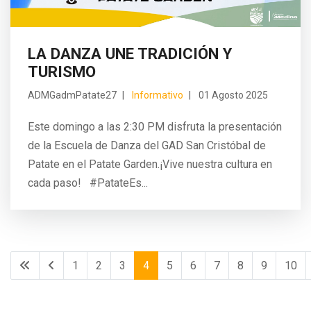
LA DANZA UNE TRADICIÓN Y
TURISMO
ADMGadmPatate27
Informativo
01 Agosto 2025
Este domingo a las 2:30 PM disfruta la presentación
de la Escuela de Danza del GAD San Cristóbal de
Patate en el Patate Garden.¡Vive nuestra cultura en
cada paso! #PatateEs...
1
2
3
4
5
6
7
8
9
10