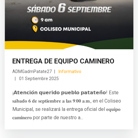
ENTREGA DE EQUIPO CAMINERO
ADMGadmPatate27
Informativo
01 Septiembre 2025
¡𝗔𝘁𝗲𝗻𝗰𝗶𝗼́𝗻 𝗾𝘂𝗲𝗿𝗶𝗱𝗼 𝗽𝘂𝗲𝗯𝗹𝗼 𝗽𝗮𝘁𝗮𝘁𝗲𝗻̃𝗼! Este
𝐬𝐚́𝐛𝐚𝐝𝐨 𝟔 𝐝𝐞 𝐬𝐞𝐩𝐭𝐢𝐞𝐦𝐛𝐫𝐞 𝐚 𝐥𝐚𝐬 𝟗:𝟎𝟎 𝐚.𝐦., en el Coliseo
Municipal, se realizará la entrega oficial del 𝐞𝐪𝐮𝐢𝐩𝐨
𝐜𝐚𝐦𝐢𝐧𝐞𝐫𝐨 por parte de nuestro a...