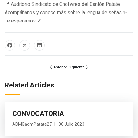
📍 Auditorio Sindicato de Chofwres del Cantón Patate.
Acompáñanos y conoce más sobre la lengua de señas ✨
Te esperamos ✔
Artículo anterior: prueba 1
Artículo siguiente: ENTREGA DE EQUIP
Anterior
Siguiente
Related Articles
CONVOCATORIA
ADMGadmPatate27
30 Julio 2023