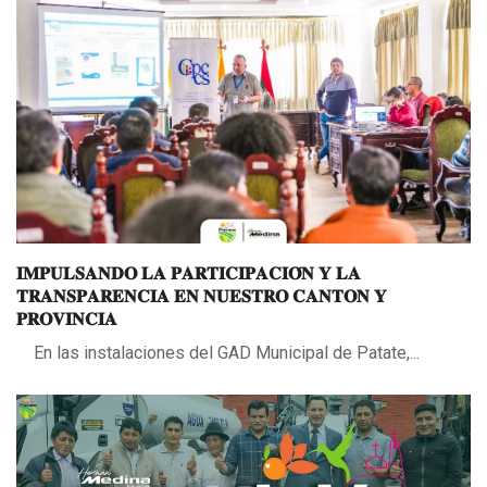
𝐈𝐌𝐏𝐔𝐋𝐒𝐀𝐍𝐃𝐎 𝐋𝐀 𝐏𝐀𝐑𝐓𝐈𝐂𝐈𝐏𝐀𝐂𝐈𝐎́𝐍 𝐘 𝐋𝐀
𝐓𝐑𝐀𝐍𝐒𝐏𝐀𝐑𝐄𝐍𝐂𝐈𝐀 𝐄𝐍 𝐍𝐔𝐄𝐒𝐓𝐑𝐎 𝐂𝐀𝐍𝐓𝐎𝐍 𝐘
𝐏𝐑𝐎𝐕𝐈𝐍𝐂𝐈𝐀
En las instalaciones del GAD Municipal de Patate,...