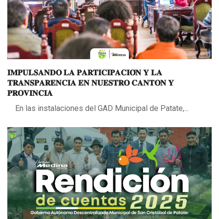
𝐈𝐌𝐏𝐔𝐋𝐒𝐀𝐍𝐃𝐎 𝐋𝐀 𝐏𝐀𝐑𝐓𝐈𝐂𝐈𝐏𝐀𝐂𝐈𝐎́𝐍 𝐘 𝐋𝐀
𝐓𝐑𝐀𝐍𝐒𝐏𝐀𝐑𝐄𝐍𝐂𝐈𝐀 𝐄𝐍 𝐍𝐔𝐄𝐒𝐓𝐑𝐎 𝐂𝐀𝐍𝐓𝐎𝐍 𝐘
𝐏𝐑𝐎𝐕𝐈𝐍𝐂𝐈𝐀
En las instalaciones del GAD Municipal de Patate,...