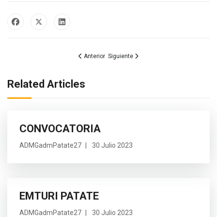
Artículo anterior: Final del Campeonato Provincial
Artículo siguiente: APORTE SOCIAL Y D
Anterior
Siguiente
Related Articles
CONVOCATORIA
ADMGadmPatate27
30 Julio 2023
EMTURI PATATE
ADMGadmPatate27
30 Julio 2023