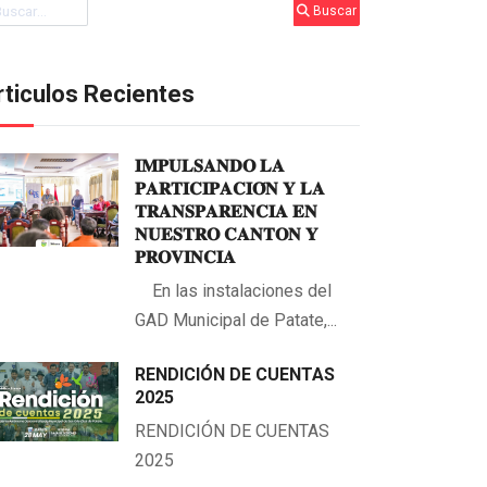
scar
Buscar
rticulos Recientes
𝐈𝐌𝐏𝐔𝐋𝐒𝐀𝐍𝐃𝐎 𝐋𝐀
𝐏𝐀𝐑𝐓𝐈𝐂𝐈𝐏𝐀𝐂𝐈𝐎́𝐍 𝐘 𝐋𝐀
𝐓𝐑𝐀𝐍𝐒𝐏𝐀𝐑𝐄𝐍𝐂𝐈𝐀 𝐄𝐍
𝐍𝐔𝐄𝐒𝐓𝐑𝐎 𝐂𝐀𝐍𝐓𝐎𝐍 𝐘
𝐏𝐑𝐎𝐕𝐈𝐍𝐂𝐈𝐀
En las instalaciones del
GAD Municipal de Patate,...
RENDICIÓN DE CUENTAS
2025
RENDICIÓN DE CUENTAS
2025