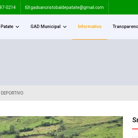
287-0214
gadsancristobaldepatate@gmail.com
Patate
GAD Municipal
Informativo
Transparenc
 DEPORTIVO
S