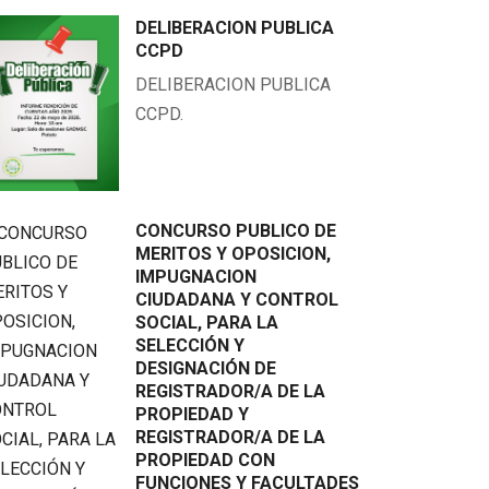
DELIBERACION PUBLICA
CCPD
DELIBERACION PUBLICA
CCPD.
CONCURSO PUBLICO DE
MERITOS Y OPOSICION,
IMPUGNACION
CIUDADANA Y CONTROL
SOCIAL, PARA LA
SELECCIÓN Y
DESIGNACIÓN DE
REGISTRADOR/A DE LA
PROPIEDAD Y
REGISTRADOR/A DE LA
PROPIEDAD CON
PROTECCION DE DERECHOS
celebración de la Mama Negra
FUNCIONES Y FACULTADES