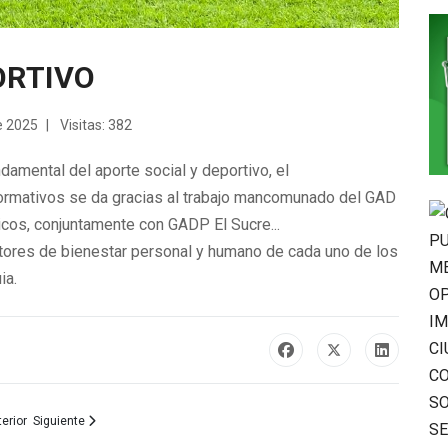
ORTIVO
e 2025
Visitas: 382
damental del aporte social y deportivo, el
ormativos se da gracias al
trabajo mancomunado del GAD
cos, conjuntamente con GADP El Sucre...
tores de bienestar personal y humano de cada uno de los
ia.
culo anterior: ELECCION SECRETARIO/A EJECUTIVO/A CONSEJO CANTONAL DE 
Artículo siguiente: El GAD Municipal de Patate presente en la tradicional 
erior
Siguiente