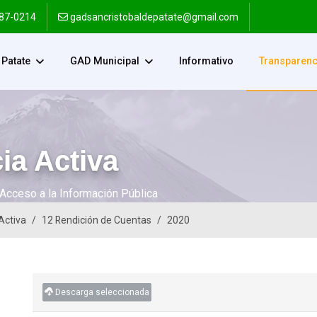
287-0214
gadsancristobaldepatate@gmail.com
Patate
GAD Municipal
Informativo
Transparenc
ia Activa
Acceso a la Información Pública
Activa
12 Rendición de Cuentas
2020
Descarga seleccionada