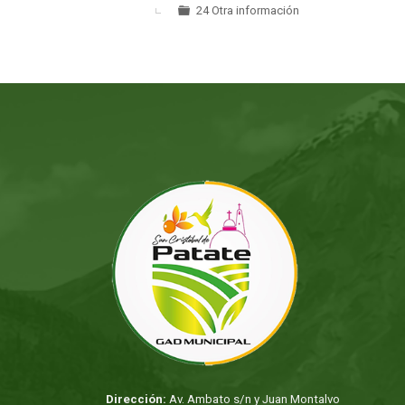
24 Otra información
Dirección:
Av. Ambato s/n y Juan Montalvo