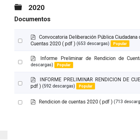
o
Carpeta
2020
Documentos
p
Convocatoria Deliberación Pública Ciudadana
Select
d
Cuentas 2020
( pdf )
(653 descargas)
Popular
an
f
item
p
Informe Preliminar de Rendicion de Cue
Select
d
descargas)
Popular
an
f
item
p
INFORME PRELIMINAR RENDICION DE CU
Select
d
pdf )
(592 descargas)
Popular
an
f
item
p
Select
Rendicion de cuentas 2020
( pdf )
(713 descar
d
an
f
item