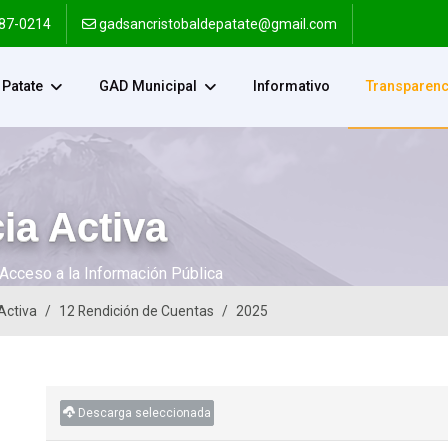
287-0214
gadsancristobaldepatate@gmail.com
Patate
GAD Municipal
Informativo
Transparenc
ia Activa
Acceso a la Información Pública
Activa
12 Rendición de Cuentas
2025
Descarga seleccionada