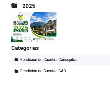
o
Carpeta
2025
Categorías
Carpeta
Rendicion de Cuentas Concejales
Carpeta
Rendición de Cuentas GAD