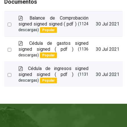
Documentos
p
Balance de Comprobación
d
Select
signed signed signed
( pdf )
30 Jul 2021
(1124
f
descargas)
Popular
an
item
p
Cédula de gastos signed
d
Select
signed signed
( pdf )
30 Jul 2021
(1136
f
descargas)
Popular
an
item
p
Cédula de ingresos signed
d
Select
signed signed
( pdf )
30 Jul 2021
(1131
f
descargas)
Popular
an
item