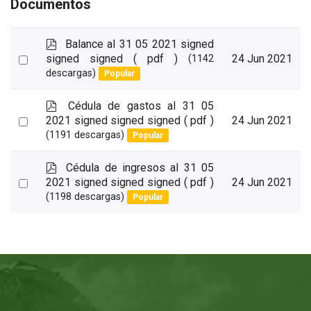
Documentos
p
Balance al 31 05 2021 signed
d
Select
signed signed
( pdf )
24 Jun 2021
(1142
f
descargas)
Popular
an
item
p
Cédula de gastos al 31 05
d
Select
2021 signed signed signed
( pdf )
24 Jun 2021
f
(1191 descargas)
Popular
an
item
p
Cédula de ingresos al 31 05
d
Select
2021 signed signed signed
( pdf )
24 Jun 2021
f
(1198 descargas)
Popular
an
item