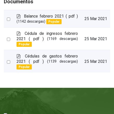
Documentos
p
Balance febrero 2021
( pdf )
Select
25 Mar 2021
d
(1142 descargas)
Popular
an
f
item
p
Cédula de ingresos febrero
d
Select
2021
( pdf )
25 Mar 2021
(1169 descargas)
f
Popular
an
item
p
Cédulas de gastos febrero
d
Select
2021
( pdf )
25 Mar 2021
(1139 descargas)
f
Popular
an
item