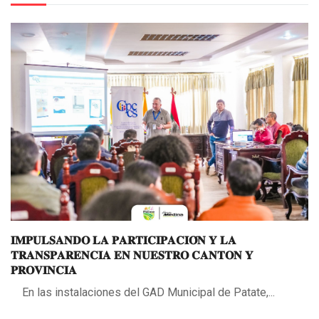
𝐈𝐌𝐏𝐔𝐋𝐒𝐀𝐍𝐃𝐎 𝐋𝐀 𝐏𝐀𝐑𝐓𝐈𝐂𝐈𝐏𝐀𝐂𝐈𝐎́𝐍 𝐘 𝐋𝐀
𝐓𝐑𝐀𝐍𝐒𝐏𝐀𝐑𝐄𝐍𝐂𝐈𝐀 𝐄𝐍 𝐍𝐔𝐄𝐒𝐓𝐑𝐎 𝐂𝐀𝐍𝐓𝐎𝐍 𝐘
𝐏𝐑𝐎𝐕𝐈𝐍𝐂𝐈𝐀
En las instalaciones del GAD Municipal de Patate,...