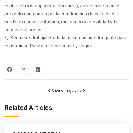
contar con los espacios adecuados, avanzaremos en el
proyecto que contempla la construcción de calzada y
bordillos con vía asfaltada, mejorando la movilidad y la
imagen del sector.
💪 Seguimos trabajando de la mano con nuestra gente para
construir un Patate más ordenado y seguro.
Artículo anterior: 𝐒𝐞𝐠𝐮𝐢𝐦𝐨𝐬 𝐭𝐫𝐚𝐛𝐚𝐣𝐚𝐧𝐝𝐨 𝐩𝐨𝐫 𝐥𝐚 𝐜𝐨𝐧𝐞𝐜𝐭𝐢𝐯𝐢𝐝
Artículo siguiente: JORNADA DE SOCI
Anterior
Siguiente
Related Articles