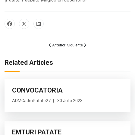
Artículo anterior: Patate impulsa el desarrollo agr
Artículo siguiente: Control de Espacios 
Anterior
Siguiente
Related Articles
CONVOCATORIA
ADMGadmPatate27
30 Julio 2023
EMTURI PATATE