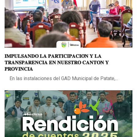
𝐈𝐌𝐏𝐔𝐋𝐒𝐀𝐍𝐃𝐎 𝐋𝐀 𝐏𝐀𝐑𝐓𝐈𝐂𝐈𝐏𝐀𝐂𝐈𝐎́𝐍 𝐘 𝐋𝐀
𝐓𝐑𝐀𝐍𝐒𝐏𝐀𝐑𝐄𝐍𝐂𝐈𝐀 𝐄𝐍 𝐍𝐔𝐄𝐒𝐓𝐑𝐎 𝐂𝐀𝐍𝐓𝐎𝐍 𝐘
𝐏𝐑𝐎𝐕𝐈𝐍𝐂𝐈𝐀
En las instalaciones del GAD Municipal de Patate,...