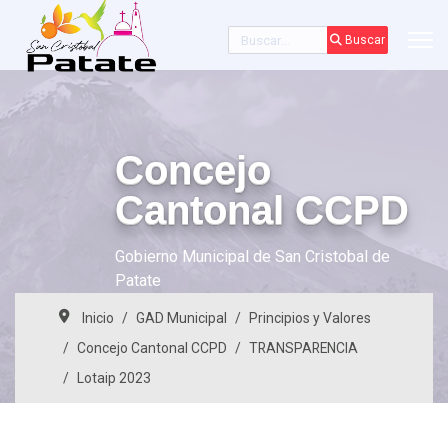
Buscar
Buscar
Concejo
Cantonal CCPD
Gobierno Municipal de San Cristobal de
Patate
Inicio
GAD Municipal
Principios y Valores
Concejo Cantonal CCPD
TRANSPARENCIA
Lotaip 2023