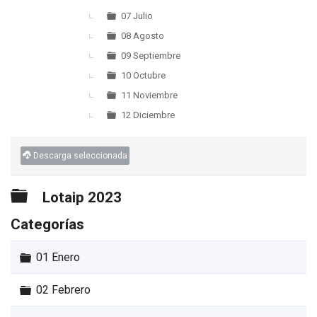
07 Julio
08 Agosto
09 Septiembre
10 Octubre
11 Noviembre
12 Diciembre
Descarga seleccionada
Carpeta
Lotaip 2023
Categorías
Carpeta
01 Enero
Carpeta
02 Febrero