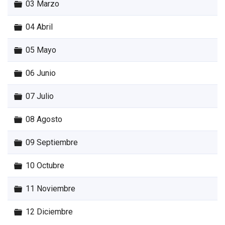
Carpeta
03 Marzo
Carpeta
04 Abril
Carpeta
05 Mayo
Carpeta
06 Junio
Carpeta
07 Julio
Carpeta
08 Agosto
Carpeta
09 Septiembre
Carpeta
10 Octubre
Carpeta
11 Noviembre
Carpeta
12 Diciembre