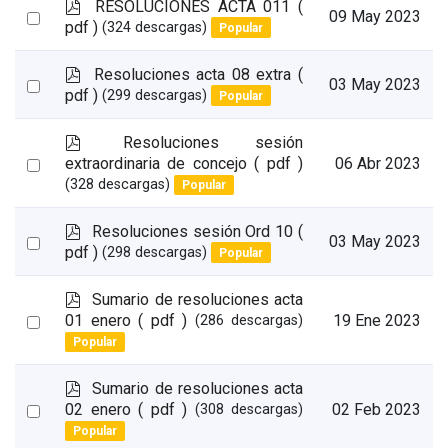
item
p
RESOLUCIONES ACTA 011
(
Select
09 May 2023
d
pdf )
(324 descargas)
Popular
an
f
item
p
Resoluciones acta 08 extra
(
Select
03 May 2023
d
pdf )
(299 descargas)
Popular
an
f
item
p
Resoluciones sesión
d
Select
extraordinaria de concejo
( pdf )
06 Abr 2023
f
(328 descargas)
Popular
an
item
p
Resoluciones sesión Ord 10
(
Select
03 May 2023
d
pdf )
(298 descargas)
Popular
an
f
item
p
Sumario de resoluciones acta
d
Select
01 enero
( pdf )
19 Ene 2023
(286 descargas)
f
Popular
an
item
p
Sumario de resoluciones acta
d
Select
02 enero
( pdf )
02 Feb 2023
(308 descargas)
f
Popular
an