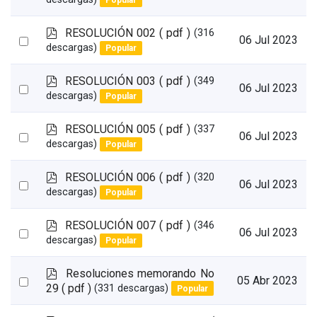
an
f
item
p
RESOLUCIÓN 002
( pdf )
(316
Select
06 Jul 2023
d
descargas)
Popular
an
f
item
p
RESOLUCIÓN 003
( pdf )
(349
Select
06 Jul 2023
d
descargas)
Popular
an
f
item
p
RESOLUCIÓN 005
( pdf )
(337
Select
06 Jul 2023
d
descargas)
Popular
an
f
item
p
RESOLUCIÓN 006
( pdf )
(320
Select
06 Jul 2023
d
descargas)
Popular
an
f
item
p
RESOLUCIÓN 007
( pdf )
(346
Select
06 Jul 2023
d
descargas)
Popular
an
f
item
p
Resoluciones memorando No
Select
05 Abr 2023
d
29
( pdf )
(331 descargas)
Popular
an
f