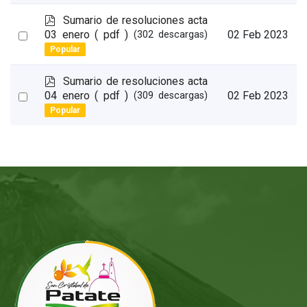
item
p
Sumario de resoluciones acta
d
Select
03 enero
( pdf )
02 Feb 2023
(302 descargas)
f
Popular
an
item
p
Sumario de resoluciones acta
d
Select
04 enero
( pdf )
02 Feb 2023
(309 descargas)
f
Popular
an
item