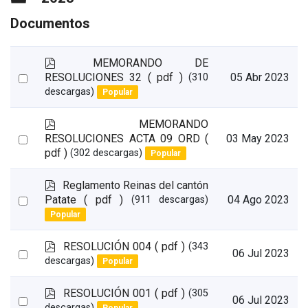
Documentos
p
MEMORANDO DE
d
Select
RESOLUCIONES 32
( pdf )
05 Abr 2023
(310
f
descargas)
Popular
an
item
p
MEMORANDO
d
Select
RESOLUCIONES ACTA 09 ORD
(
03 May 2023
f
pdf )
(302 descargas)
Popular
an
item
p
Reglamento Reinas del cantón
d
Select
Patate
( pdf )
04 Ago 2023
(911 descargas)
f
Popular
an
item
p
RESOLUCIÓN 004
( pdf )
(343
Select
06 Jul 2023
d
descargas)
Popular
an
f
item
p
RESOLUCIÓN 001
( pdf )
(305
Select
06 Jul 2023
d
descargas)
Popular