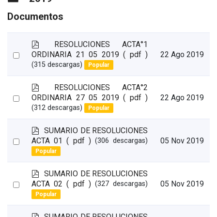
Documentos
p
RESOLUCIONES ACTA°1
d
Select
ORDINARIA 21 05 2019
( pdf )
22 Ago 2019
f
(315 descargas)
Popular
an
item
p
RESOLUCIONES ACTA°2
d
Select
ORDINARIA 27 05 2019
( pdf )
22 Ago 2019
f
(312 descargas)
Popular
an
item
p
SUMARIO DE RESOLUCIONES
d
Select
ACTA 01
( pdf )
05 Nov 2019
(306 descargas)
f
Popular
an
item
p
SUMARIO DE RESOLUCIONES
d
Select
ACTA 02
( pdf )
05 Nov 2019
(327 descargas)
f
Popular
an
item
p
SUMARIO DE RESOLUCIONES