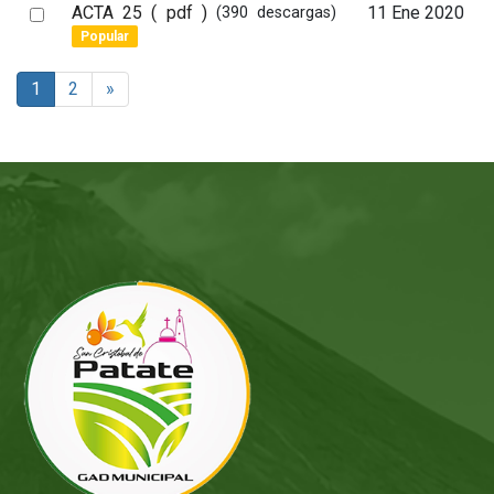
d
Select
ACTA 25
( pdf )
11 Ene 2020
(390 descargas)
f
Popular
an
item
1
2
»