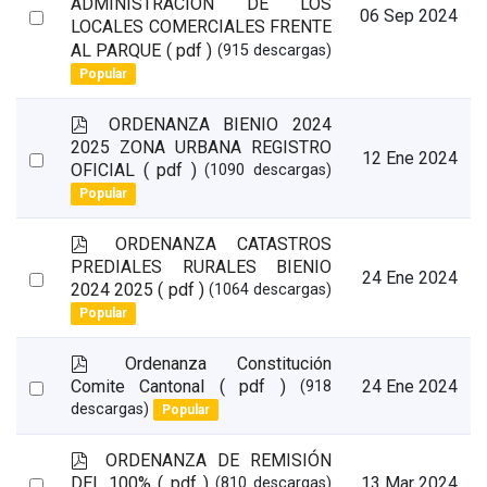
ADMINISTRACIÓN DE LOS
Select
06 Sep 2024
LOCALES COMERCIALES FRENTE
an
AL PARQUE
( pdf )
(915 descargas)
item
Popular
p
ORDENANZA BIENIO 2024
d
2025 ZONA URBANA REGISTRO
Select
12 Ene 2024
f
OFICIAL
( pdf )
(1090 descargas)
an
Popular
item
p
ORDENANZA CATASTROS
d
PREDIALES RURALES BIENIO
Select
24 Ene 2024
f
2024 2025
( pdf )
(1064 descargas)
an
Popular
item
p
Ordenanza Constitución
d
Select
Comite Cantonal
( pdf )
24 Ene 2024
(918
f
descargas)
Popular
an
item
p
ORDENANZA DE REMISIÓN
d
Select
DEL 100%
( pdf )
13 Mar 2024
(810 descargas)