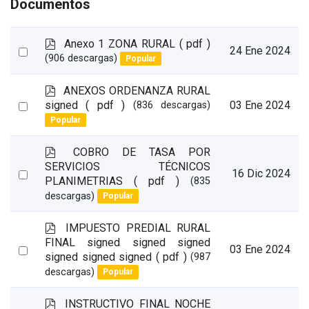
Documentos
p
Anexo 1 ZONA RURAL
( pdf )
Select
24 Ene 2024
d
(906 descargas)
Popular
an
f
item
p
ANEXOS ORDENANZA RURAL
d
Select
signed
( pdf )
03 Ene 2024
(836 descargas)
f
Popular
an
item
p
COBRO DE TASA POR
d
SERVICIOS TÉCNICOS
Select
16 Dic 2024
f
PLANIMETRIAS
( pdf )
(835
an
descargas)
Popular
item
p
IMPUESTO PREDIAL RURAL
d
FINAL signed signed signed
Select
03 Ene 2024
f
signed signed signed
( pdf )
(987
an
descargas)
Popular
item
p
INSTRUCTIVO FINAL NOCHE