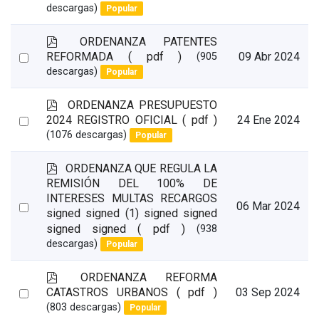
f
descargas)
Popular
an
item
p
ORDENANZA PATENTES
d
Select
REFORMADA
( pdf )
09 Abr 2024
(905
f
descargas)
Popular
an
item
p
ORDENANZA PRESUPUESTO
d
Select
2024 REGISTRO OFICIAL
( pdf )
24 Ene 2024
f
(1076 descargas)
Popular
an
item
p
ORDENANZA QUE REGULA LA
d
REMISIÓN DEL 100% DE
f
INTERESES MULTAS RECARGOS
Select
06 Mar 2024
signed signed (1) signed signed
an
signed signed
( pdf )
(938
item
descargas)
Popular
p
ORDENANZA REFORMA
d
Select
CATASTROS URBANOS
( pdf )
03 Sep 2024
f
(803 descargas)
Popular
an