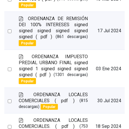
f
Popular
an
item
p
ORDENANZA DE REMISIÓN
d
DEl 100% INTERESES signed
f
Select
signed signed signed signed
17 Jul 2024
signed
( pdf )
(861 descargas)
an
Popular
item
p
ORDENANZA IMPUESTO
d
PREDIAL URBANO FINAL signed
f
Select
signed 1 signed signed signed
03 Ene 2024
signed
( pdf )
(1301 descargas)
an
Popular
item
p
ORDENANZA LOCALES
d
Select
COMERCIALES
( pdf )
30 Jul 2024
(815
f
descargas)
Popular
an
item
p
ORDENANZA LOCALES
d
Select
COMERCIALES.
( pdf )
18 Sep 2024
(753