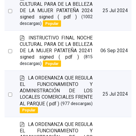
d
CULTURAL PARA DE LA BELLEZA
f
Select
DE LA MUJER PATATEÑA 2024
25 Jul 2024
signed signed
( pdf )
(1002
an
descargas)
Popular
item
p
INSTRUCTIVO FINAL NOCHE
d
CULTURAL PARA DE LA BELLEZA
f
Select
DE LA MUJER PATATEÑA 20241
06 Sep 2024
signed signed
( pdf )
(815
an
descargas)
Popular
item
p
LA ORDENANZA QUE REGULA
d
EL FUNCIONAMIENTO Y
f
ADMINISTRACIÓN DE LOS
Select
25 Jul 2024
LOCALES COMERCIALES FRENTE
an
AL PARQUE
( pdf )
(977 descargas)
item
Popular
p
LA ORDENANZA QUE REGULA
d
EL FUNCIONAMIENTO Y
f