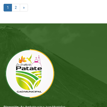
item
1
2
»
Dirección:
Av. Ambato s/n y Juan Montalvo